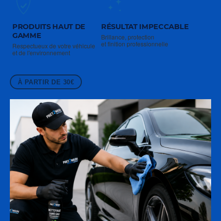
PRODUITS HAUT DE
RÉSULTAT IMPECCABLE
GAMME
Brillance, protection
et finition professionnelle
Respectueux de votre véhicule
et de l'environnement
À PARTIR DE 30€