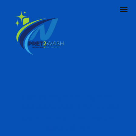
Conciergerie légère
Des services pratiques
pour simplifier votre
quotidien